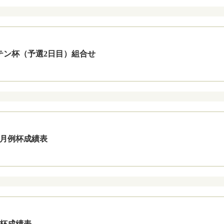
プテン杯（予選2日目）組合せ
平日月例杯成績表
花杯成績表