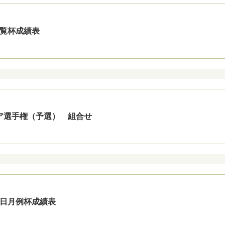
 京覧杯成績表
ニア選手権（予選） 組合せ
 平日月例杯成績表