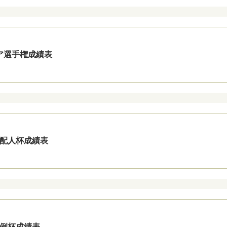
ニア選手権成績表
 支配人杯成績表
 月例杯成績表